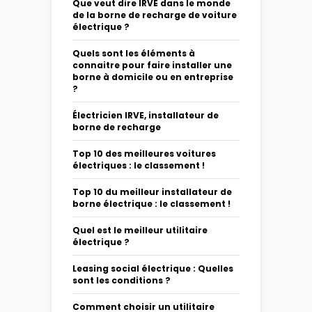
Que veut dire IRVE dans le monde
de la borne de recharge de voiture
électrique ?
Quels sont les éléments à
connaitre pour faire installer une
borne à domicile ou en entreprise
?
Électricien IRVE, installateur de
borne de recharge
Top 10 des meilleures voitures
électriques : le classement !
Top 10 du meilleur installateur de
borne électrique : le classement !
Quel est le meilleur utilitaire
électrique ?
Leasing social électrique : Quelles
sont les conditions ?
Comment choisir un utilitaire